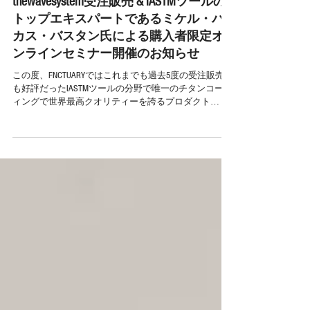
thewavesystem受注販売 & IASTMツールの
トップエキスパートであるミケル・バ
カス・バスタン氏による購入者限定オ
ンラインセミナー開催のお知らせ
この度、FNCTUARYではこれまでも過去5度の受注販売で
も好評だったIASTMツールの分野で唯一のチタンコーテ
ィングで世界最高クオリティーを誇るプロダクト
『thewavesystem』の新規の受注販売実施を決定。
それに伴い、thewavesystemの創業開発者で...