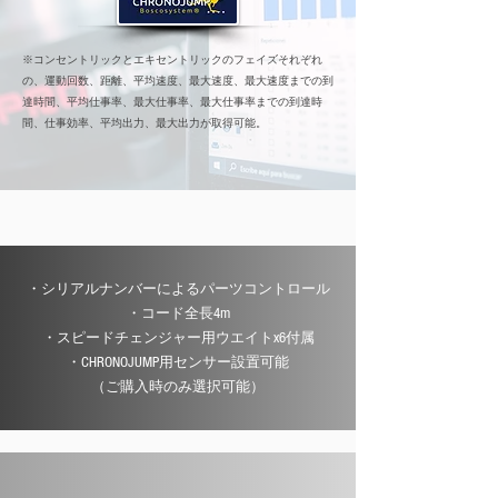
※コンセントリックとエキセントリックのフェイズそれぞれ
の、運動回数、距離、平均速度、最大速度、最大速度までの到
達時間、平均仕事率、最大仕事率、最大仕事率までの到達時
間、仕事効率、平均出力、最大出力が取得可能。
・シリアルナンバーによるパーツコントロール
・コード全長4m
・スピードチェンジャー用ウエイトx6付属
​・CHRONOJUMP用センサー設置可能
（ご購入時のみ選択可能）