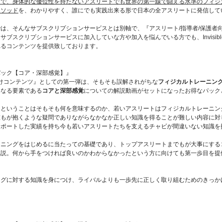
とで、身体的な優位性を持たないアスリートでも世界の第一線で闘える水準のフィジ
メソッド
を、わかりやすく、誰にでも実践出来る形で日本の全アスリートに発信して
ACADEMIA では、そんなサブスクリプションサービスとは別軸で、『
アスリート/指導者/保護者
スクリプションサービスに加入していな方や加入を悩んでいる方でも、Invisible tr
れるコンテンツを提供致しております。
パック【コア・深部感覚】』
向けコンテンツ』としての第一弾は、そもそも誤解されがちな
フィジカルトレーニン
になる要素である
コアと深部感覚
についての解説動画がセットになったお得なパック
う
ということはそもそも何を意味するのか、若いアスリートはフィジカルトレーニン
誰もが抱くような疑問でありながらなかなか正しい知識を得ることが難しい内容に対
サポートした実績を持ち今も若いアスリートたちを支えるチャビが間違いない知識を
ーニングをはじめるに当たっての基礎であり、トップアスリートまでもが大事にする
解説。何から手をつければ良いのかわからなかったという方に向けても第一歩目を提
ングに対する知識を身につけ、ライバルよりも一歩先に正しく取り組むためのきっか