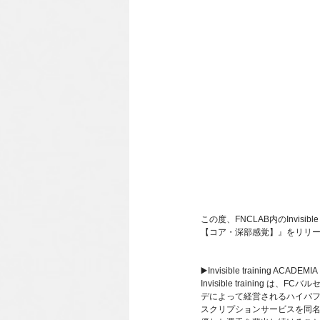
この度、FNCLAB内のInvis
【コア・深部感覚】』をリリ
▶️Invisible training ACADEMIA
Invisible trainin
デによって経営されるハイパ
スクリプションサービスを同