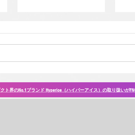
『前十字靭帯損傷からの再適
TM
応 Part2』 女性の前十字靭帯
トレ
TRA
損傷について ＜欧州フィジカ
ト界のNo.1ブランド Hyperice（ハイパーアイス）の取り扱いがFNC
が 
ル/スポーツメディカルレポー
日（
ト by チャビ・リンデ＞