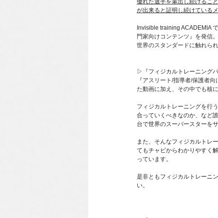
優れた選手を輩出し続けるこ
が出来ると
証明し続けている
Invisible training 
門家向けコンテンツ』を発信。サブ
世界のスタンダードに触れら
▷『フィジカルトレーニング
『
アスリート/指導者/保護者
た動画に加え、その中でも核
フィジカルトレーニングを行
合っていくべきなのか、など
台で世界のスーパースターを
また、そんなフィジカルトレ
てもチャビからわかりやすく
っています。
是非ともフィジカルトレーニ
い。