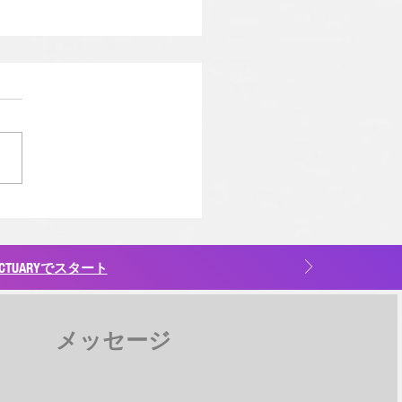
Rトレーニングベルト公式
ーナー養成コース TMR
INER BASIC COURSE
TUARYでスタート
リニューアルされて 12月1
日）に東京にて開催
メッセージ