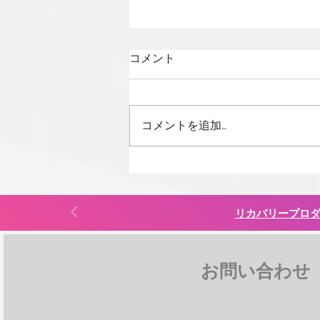
コメント
コメントを追加…
thewavesystem受注販売 &
IASTMツールのトップエキス
パートであるミケル・バカ
リカバリープロダク
ス・バスタン氏による購入者
限定オンラインセミナー開催
のお知らせ
お問い合わせ