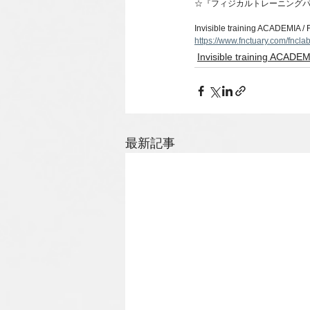
☆『フィジカルトレーニング
Invisible training ACADEMIA 
https://www.fnctuary.com/fncla
Invisible training ACADE
最新記事