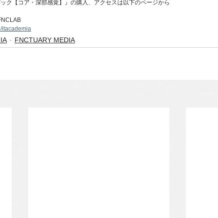
パック【コア・深部感覚】』の購入、アクセスは以下のページから
/ FNCLAB
b/itacademia
MIA
FNCTUARY MEDIA