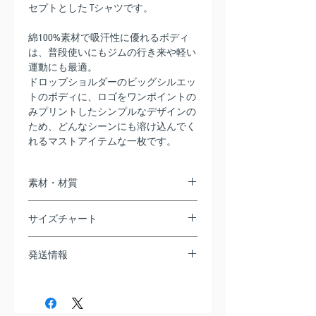
セプトとした Tシャツです。
綿100%素材で吸汗性に優れるボディ
は、普段使いにもジムの行き来や軽い
運動にも最適。
ドロップショルダーのビッグシルエッ
トのボディに、ロゴをワンポイントの
みプリントしたシンプルなデザインの
ため、どんなシーンにも溶け込んでく
れるマストアイテムな一枚です。
素材・材質
綿100%
サイズチャート
【M】 身丈: 69cm、身幅: 58cm、肩幅:
発送情報
55cm、袖丈: 23cm
【L】 身丈: 73cm、身幅: 61cm、肩幅:
全国一律送料無料
58cm、袖丈: 25cm
【XL】 身丈: 77cm、身幅: 64cm、肩幅: