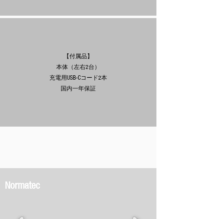
【付属品】
本体（左右2台）
充電用USB-Cコード2本
国内一年保証
Normatec