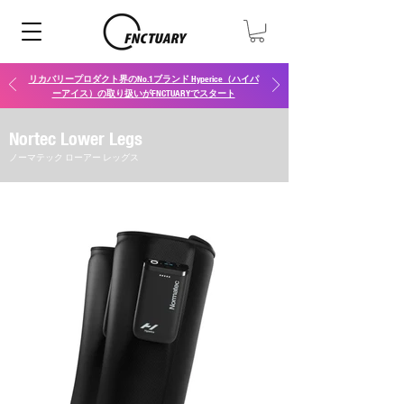
リカバリープロダクト界のNo.1ブランド Hyperice（ハイパ
ーアイス）の取り扱いがFNCTUARYでスタート
Nortec Lower Legs
​ノーマテック ローアー レッグス