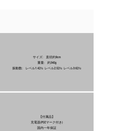
サイズ: 直径約9cm
重量: 約340g
振動数: レベル1:42㎐ レベル2:52㎐ レベル3:62㎐
【付属品】
充電器(PSEマーク付き)
国内一年保証