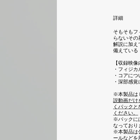
詳細
そもそもフ
らないその
解説に加え
備えている
【収録映像
・フィジカ
・コアにつ
・深部感覚
※本製品は Invis
説動画だけ
くパックと
ください。
※パックに
なっており
※本製品は
ールなどを