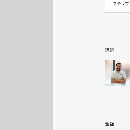
.
1ステップ
講師
金額