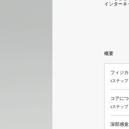
インターネ
概要
フィジカ
.
1ステップ
コアにつ
.
1ステップ
深部感覚