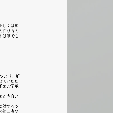
正しくは知
の在り方の
トは誰でも
ンテンツより、解
せていただ
予めご了承
めた内容と
に対するツ
の第三者や