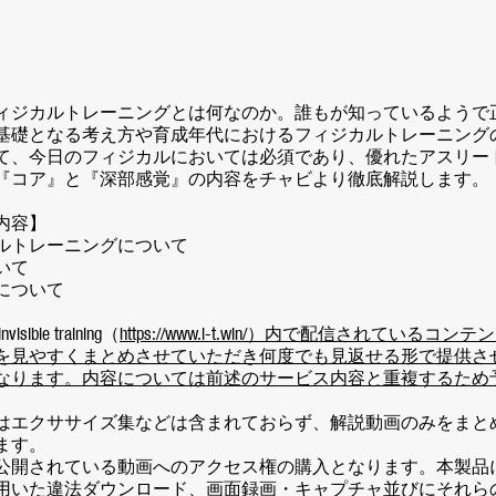
ィジカルトレーニングとは何なのか。誰もが知っているようで
基礎となる考え方や育成年代におけるフィジカルトレーニング
て、今日のフィジカルにおいては必須であり、優れたアスリー
『コア』と『深部感覚』の内容をチャビより徹底解説します。
内容】
ルトレーニングについて
いて
について
ible training（
https://www.i-t.win/）内で配信されているコ
を見やすくまとめさせていただき何度でも見返せる形で提供さ
なります。内容については前述のサービス内容と重複するため
はエクササイズ集などは含まれておらず、解説動画のみをまと
ます。
公開されている動画へのアクセス権の購入となります。本製品
用いた違法ダウンロード、画面録画・キャプチャ並びにそれら